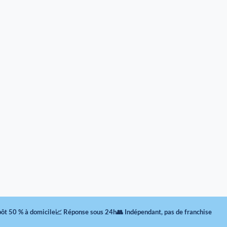
pôt 50 % à domicile
📈 Réponse sous 24h
👥 Indépendant, pas de franchise