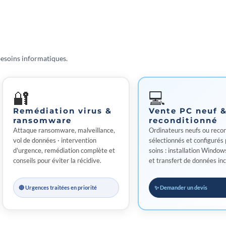
besoins informatiques.
🔐
💻
Remédiation virus &
Vente PC neuf 
ransomware
reconditionné
Attaque ransomware, malveillance,
Ordinateurs neufs ou reco
vol de données · intervention
sélectionnés et configurés 
d'urgence, remédiation complète et
soins : installation Windows
conseils pour éviter la récidive.
et transfert de données inc
🔴 Urgences traitées en priorité
✨ Demander un devis