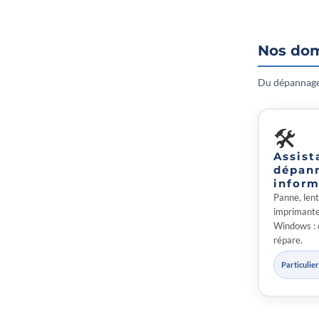
Nos dom
Du dépannage 
🛠
Assist
dépan
inform
Panne, lent
imprimante 
Windows : 
répare.
Particulie