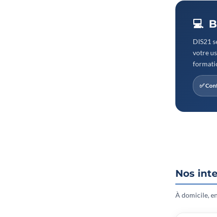
💻 
DIS21 sé
votre us
formatio
✅ Conf
Nos int
À domicile, en