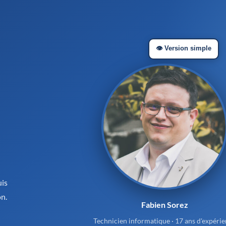
👁️ Version simple
uis
on.
Fabien Sorez
Technicien informatique · 17 ans d'expéri