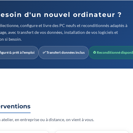
Besoin d'un nouvel ordinateur ?
lectionne, configure et livre des PC neufs et reconditionnés adaptés à
age, avec transfert de vos données, installation de vos logiciels et
n si besoin.
iguré & prêt à l'emploi
✅ Transfert données inclus
♻ Reconditionné disponi
erventions
 atelier, en entreprise ou à distance, on vient à vous.