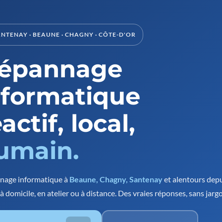
ANTENAY · BEAUNE · CHAGNY · CÔTE-D'OR
épannage
nformatique
actif, local,
umain.
nage informatique à
Beaune, Chagny, Santenay
et alentours dep
à domicile, en atelier ou à distance. Des vraies réponses, sans jarg