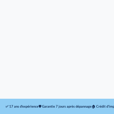
✅ 17 ans d'expérience
🛡 Garantie 7 jours après dépannage
🏠 Crédit d'im