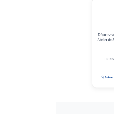
Déposez vo
Atelier de 
TTC / he
🔍 Suivez