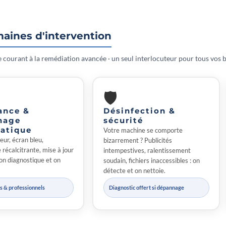
aines d'intervention
courant à la remédiation avancée · un seul interlocuteur pour tous vos 
🛡
ance &
Désinfection &
nage
sécurité
atique
Votre machine se comporte
eur, écran bleu,
bizarrement ? Publicités
récalcitrante, mise à jour
intempestives, ralentissement
on diagnostique et on
soudain, fichiers inaccessibles : on
détecte et on nettoie.
rs & professionnels
Diagnostic offert si dépannage