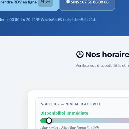
Prendre RDV en ligne
💬 SMS : 07 56 88 08 08
🎁 -2 €
ler le 03 80 26 70 21
💬 WhatsApp
💌 technicien@dis21.fr
🕒 Nos horair
Vérifiez nos disponibilités et l'