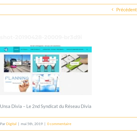
Passer
Précédent
au
contenu
shot-20190428-20009-br3d9i
Unsa Divia – Le 2nd Syndicat du Réseau Divia
Par
Digital
|
mai 5th, 2019
|
0 commentaire