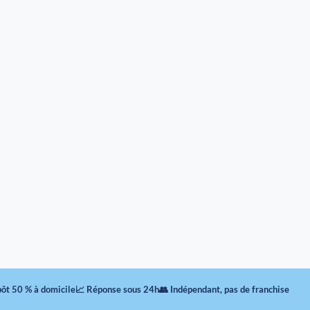
pôt 50 % à domicile
📈 Réponse sous 24h
👥 Indépendant, pas de franchise