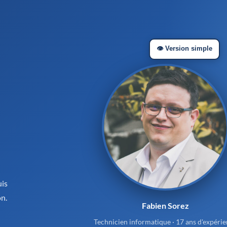
👁️ Version simple
uis
on.
Fabien Sorez
Technicien informatique · 17 ans d'expéri