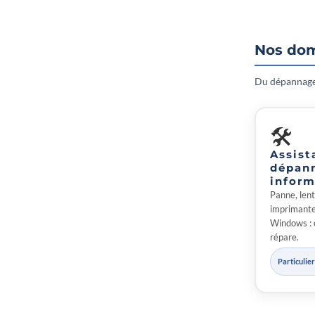
Nos dom
Du dépannage 
🛠
Assist
dépan
inform
Panne, lent
imprimante 
Windows : 
répare.
Particulie