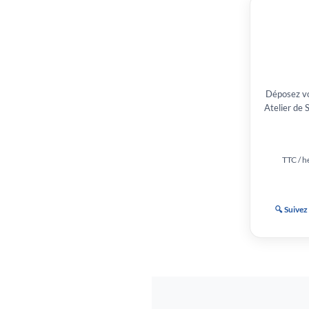
Déposez vo
Atelier de 
TTC / he
🔍 Suivez