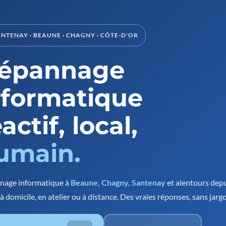
ANTENAY · BEAUNE · CHAGNY · CÔTE-D'OR
épannage
nformatique
actif, local,
umain.
nage informatique à
Beaune, Chagny, Santenay
et alentours dep
à domicile, en atelier ou à distance. Des vraies réponses, sans jarg