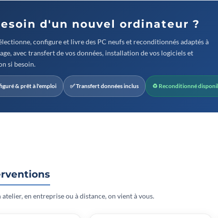
Besoin d'un nouvel ordinateur ?
lectionne, configure et livre des PC neufs et reconditionnés adaptés à
age, avec transfert de vos données, installation de vos logiciels et
n si besoin.
iguré & prêt à l'emploi
✅ Transfert données inclus
♻ Reconditionné disponi
erventions
 atelier, en entreprise ou à distance, on vient à vous.