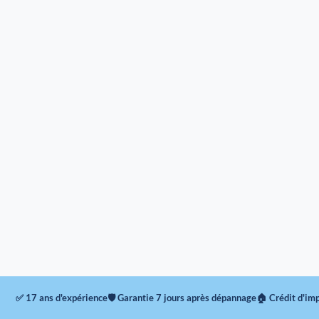
✅ 17 ans d'expérience
🛡 Garantie 7 jours après dépannage
🏠 Crédit d'im