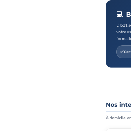
💻 
DIS21 sé
votre us
formatio
✅ Conf
Nos int
À domicile, en