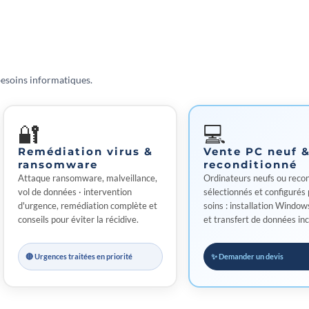
besoins informatiques.
🔐
💻
Remédiation virus &
Vente PC neuf 
ransomware
reconditionné
Attaque ransomware, malveillance,
Ordinateurs neufs ou reco
vol de données · intervention
sélectionnés et configurés 
d'urgence, remédiation complète et
soins : installation Windows
conseils pour éviter la récidive.
et transfert de données inc
🔴 Urgences traitées en priorité
✨ Demander un devis