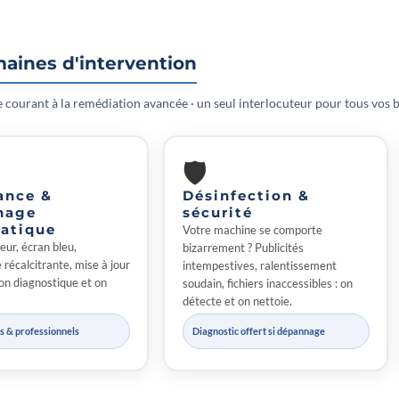
aines d'intervention
courant à la remédiation avancée · un seul interlocuteur pour tous vos 
🛡
ance &
Désinfection &
nage
sécurité
atique
Votre machine se comporte
eur, écran bleu,
bizarrement ? Publicités
récalcitrante, mise à jour
intempestives, ralentissement
on diagnostique et on
soudain, fichiers inaccessibles : on
détecte et on nettoie.
rs & professionnels
Diagnostic offert si dépannage