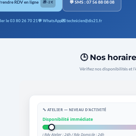
Prendre RDV en ligne
💬 SMS : 07 56 88 08 08
🎁 -2 €
ler le 03 80 26 70 21
💬 WhatsApp
💌 technicien@dis21.fr
🕒 Nos horair
Vérifiez nos disponibilités et l'