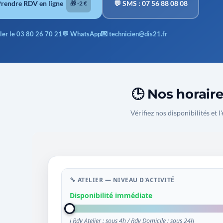
Prendre RDV en ligne
💬 SMS : 07 56 88 08 08
🎁 -2 €
ler le 03 80 26 70 21
💬 WhatsApp
💌 technicien@dis21.fr
🕒 Nos horair
Vérifiez nos disponibilités et l'