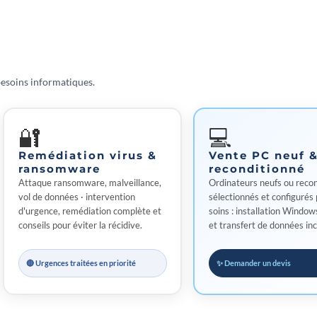
besoins informatiques.
🔐
💻
Remédiation virus &
Vente PC neuf 
ransomware
reconditionné
Attaque ransomware, malveillance,
Ordinateurs neufs ou reco
vol de données · intervention
sélectionnés et configurés 
d'urgence, remédiation complète et
soins : installation Windows
conseils pour éviter la récidive.
et transfert de données inc
🔴 Urgences traitées en priorité
✨ Demander un devis