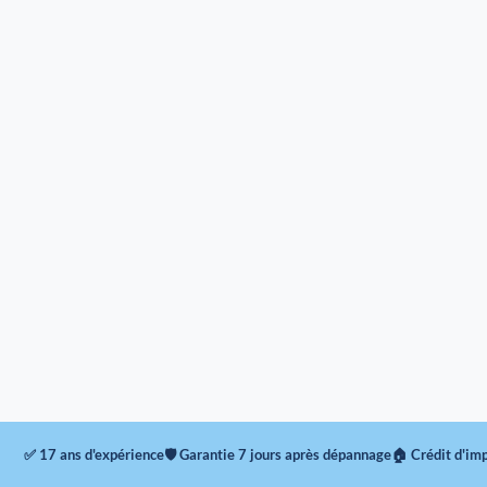
✅ 17 ans d'expérience
🛡 Garantie 7 jours après dépannage
🏠 Crédit d'im