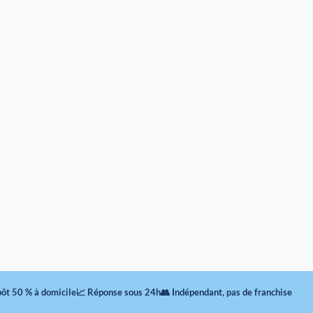
pôt 50 % à domicile
📈 Réponse sous 24h
👥 Indépendant, pas de franchise