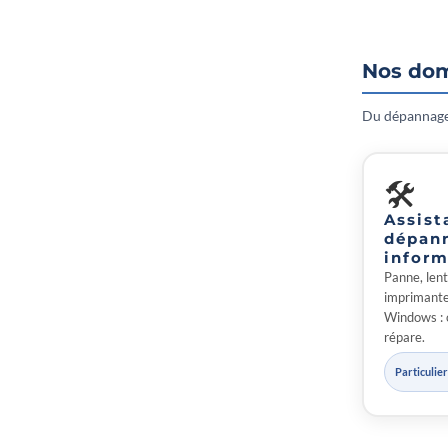
Nos dom
Du dépannage 
🛠
Assist
dépan
inform
Panne, lent
imprimante 
Windows : 
répare.
Particulie