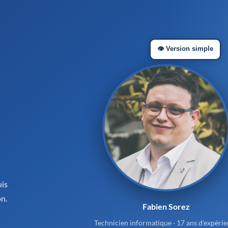
👁️ Version simple
uis
on.
Fabien Sorez
Technicien informatique · 17 ans d'expéri