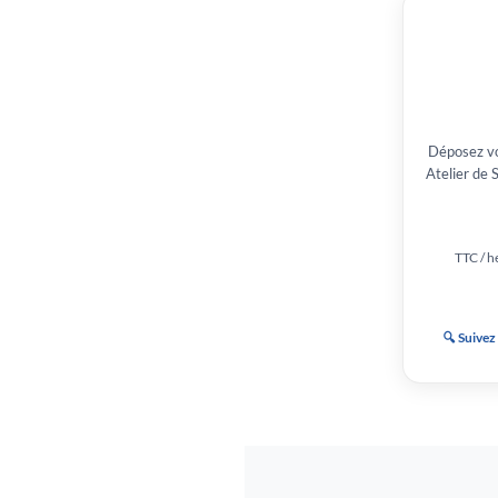
Déposez vo
Atelier de 
TTC / he
🔍 Suivez