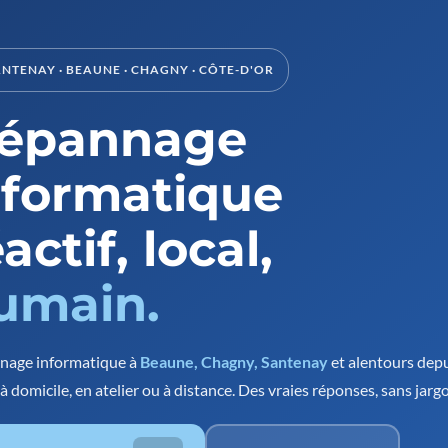
ANTENAY · BEAUNE · CHAGNY · CÔTE-D'OR
épannage
nformatique
actif, local,
umain.
nage informatique à
Beaune, Chagny, Santenay
et alentours dep
à domicile, en atelier ou à distance. Des vraies réponses, sans jarg