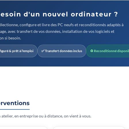
Besoin d'un nouvel ordinateur ?
lectionne, configure et livre des PC neufs et reconditionnés adaptés à
age, avec transfert de vos données, installation de vos logiciels et
n si besoin.
iguré & prêt à l'emploi
✅ Transfert données inclus
♻ Reconditionné disponi
erventions
 atelier, en entreprise ou à distance, on vient à vous.