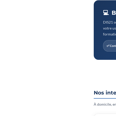
💻 
DIS21 sé
votre us
formatio
✅ Conf
Nos int
À domicile, en