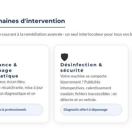
aines d'intervention
courant à la remédiation avancée · un seul interlocuteur pour tous vos 
🛡
ance &
Désinfection &
nage
sécurité
atique
Votre machine se comporte
eur, écran bleu,
bizarrement ? Publicités
récalcitrante, mise à jour
intempestives, ralentissement
on diagnostique et on
soudain, fichiers inaccessibles : on
détecte et on nettoie.
rs & professionnels
Diagnostic offert si dépannage