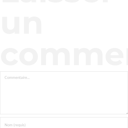
un
commen
Commentaire