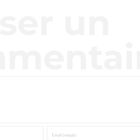
sser un
mentai