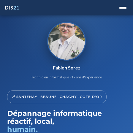
Passer
DIS
21
au
contenu
Fabien Sorez
Technicien informatique · 17 ans d'expérience
📍 SANTENAY · BEAUNE · CHAGNY · CÔTE-D'OR
Dépannage informatique
réactif, local,
humain.