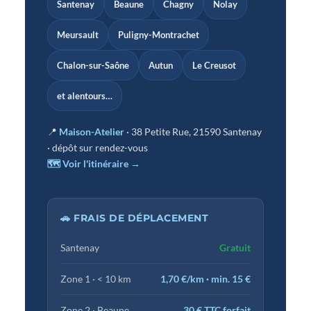
Santenay
Beaune
Chagny
Nolay
Meursault
Puligny-Montrachet
Chalon-sur-Saône
Autun
Le Creusot
et alentours…
📍
Maison-Atelier
· 38 Petite Rue, 21590 Santenay
· dépôt sur rendez-vous
🗺 Voir l'itinéraire →
🚗 FRAIS DE DÉPLACEMENT
Santenay
Gratuit
Zone 1 · < 10 km
1,70 €/km · min. 15 €
Zone 2 · Beaune
30 € TTC forfait