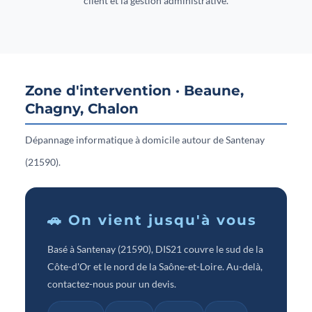
client et la gestion administrative.
Zone d'intervention · Beaune,
Chagny, Chalon
Dépannage informatique à domicile autour de Santenay
(21590).
🚗 On vient jusqu'à vous
Basé à Santenay (21590), DIS21 couvre le sud de la
Côte-d'Or et le nord de la Saône-et-Loire. Au-delà,
contactez-nous pour un devis.