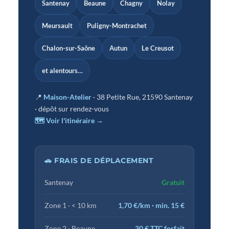
Santenay
Beaune
Chagny
Nolay
Meursault
Puligny-Montrachet
Chalon-sur-Saône
Autun
Le Creusot
et alentours…
📍
Maison-Atelier
· 38 Petite Rue, 21590 Santenay
· dépôt sur rendez-vous
🗺 Voir l'itinéraire →
🚗 FRAIS DE DÉPLACEMENT
Santenay
Gratuit
Zone 1 · < 10 km
1,70 €/km · min. 15 €
Zone 2 · Beaune
30 € TTC forfait