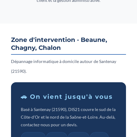
client et la gestion administrative.
Zone d'intervention · Beaune,
Chagny, Chalon
Dépannage informatique à domicile autour de Santenay
(21590).
🚗 On vient jusqu'à vous
Basé à Santenay (21590), DIS21 couvre le sud de la
Côte-d'Or et le nord de la Saône-et-Loire. Au-delà,
contactez-nous pour un devis.