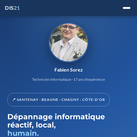
Passer
DIS
21
au
contenu
Fabien Sorez
Technicien informatique · 17 ans d'expérience
📍 SANTENAY · BEAUNE · CHAGNY · CÔTE-D'OR
Dépannage informatique
réactif, local,
humain.