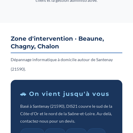
client et la gestion administrative.
Zone d'intervention · Beaune,
Chagny, Chalon
Dépannage informatique à domicile autour de Santenay
(21590).
🚗 On vient jusqu'à vous
Basé à Santenay (21590), DIS21 couvre le sud de la
Côte-d'Or et le nord de la Saône-et-Loire. Au-delà,
contactez-nous pour un devis.