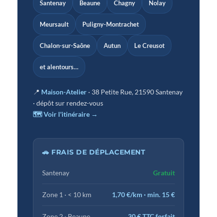
Santenay
Beaune
Chagny
Nolay
Meursault
Puligny-Montrachet
Chalon-sur-Saône
Autun
Le Creusot
et alentours…
📍
Maison-Atelier
· 38 Petite Rue, 21590 Santenay
· dépôt sur rendez-vous
🗺 Voir l'itinéraire →
🚗 FRAIS DE DÉPLACEMENT
Santenay
Gratuit
Zone 1 · < 10 km
1,70 €/km · min. 15 €
Zone 2 · Beaune
30 € TTC forfait