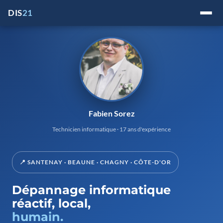
Passer
DIS
21
au
contenu
Fabien Sorez
Technicien informatique · 17 ans d'expérience
📍 SANTENAY · BEAUNE · CHAGNY · CÔTE-D'OR
Dépannage informatique
réactif, local,
humain.